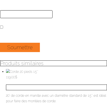
E-mail
*
Enregistrer mon nom, mon e-mail et mon site dans le navigateur pour
mon prochain commentaire.
Produits similaires
119.00
$
...
20' de corde en manille avec un diamètre standard de 1.5'' est idéal
pour faire des montées de corde.