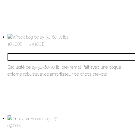
Plage
169.00
$
–
239.00
$
de
...
prix :
169.00$
Sac lesté de 25-50-60-70 lb, pré-rempli, fait avec une coque
à
externe robuste, avec amortisseur de chocs breveté
239.00$
69.00
$