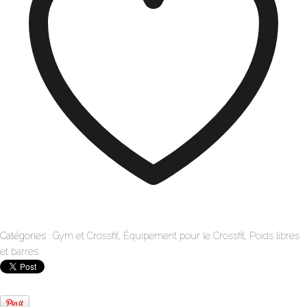
Catégories :
Gym et Crossfit
,
Équipement pour le Crossfit
,
Poids libres
et barres