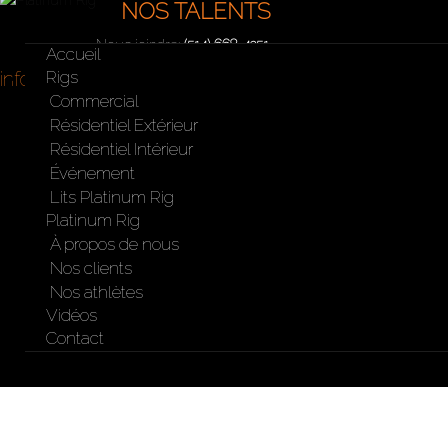
vos besoins
NOS TALENTS
Nous joindre:
(514) 668-4251
Accueil
info@platinumrig.ca
Rigs
Commercial
Résidentiel Extérieur
Résidentiel Intérieur
Événement
Lits Platinum Rig
Platinum Rig
À propos de nous
Nos clients
Nos athlètes
Vidéos
Contact
Barre sur bushing 45lbs