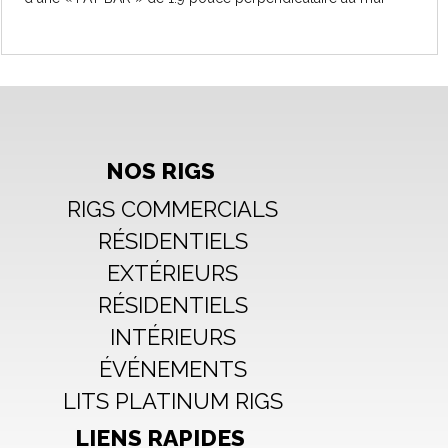
sont à votre disposition pour vos entraînements les plus
intenses.
Dimensions:
12' x9' x51''
Pull ups:
3+1
Squat:
NOS RIGS
2
RIGS COMMERCIALS
RÉSIDENTIELS
EXTÉRIEURS
RÉSIDENTIELS
INTÉRIEURS
ÉVÉNEMENTS
LITS PLATINUM RIGS
LIENS RAPIDES